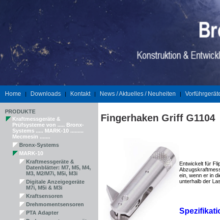
Home
Downloads
Kontakt
News / Aktuelles / Neuheiten
Vorführgerät
|
|
|
|
PRODUKTE
Fingerhaken Griff G1104
Kraftmessgeräte &
Prüfsysteme von ..... Bronx-
Systems ..... MARK-10 .........
Mecmesin .......
Bronx-Systems
MARK-10
Kraftmessgeräte &
Entwickelt
für Fl
Datenblätter: M7, M5, M4,
Abzugskraftmessu
M3, M2/M7i, M5i, M3i
ein, wenn er in 
unterhalb der La
Digitale Anzeigegeräte
M7i, M5i & M3i
Kraftsensoren
Drehmomentsensoren
Spezifikat
PTA Adapter