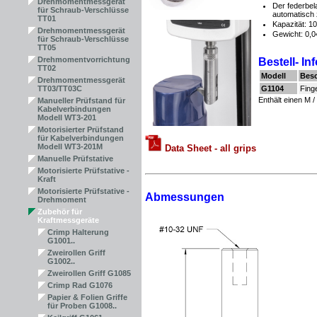
Drehmomentmessgerät
Der federbela
für Schraub-Verschlüsse
automatisch
TT01
Kapazität: 1
Drehmomentmessgerät
Gewicht: 0,0
für Schraub-Verschlüsse
TT05
Drehmomentvorrichtung
Bestell- I
TT02
Modell
Bes
Drehmomentmessgerät
TT03/TT03C
G1104
Fing
Enthält einen M 
Manueller Prüfstand für
Kabelverbindungen
Modell WT3-201
Motorisierter Prüfstand
für Kabelverbindungen
Modell WT3-201M
Data Sheet - all grips
Manuelle Prüfstative
Motorisierte Prüfstative -
Kraft
Motorisierte Prüfstative -
Abmessungen
Drehmoment
Zubehör für
Kraftmessgeräte
Crimp Halterung
G1001..
Zweirollen Griff
G1002..
Zweirollen Griff G1085
Crimp Rad G1076
Papier & Folien Griffe
für Proben G1008..