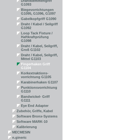
Drahtklemmengriff
G1093
Biegevorrichtungen
G1095, G1096, G1097
Gabelkopfgriff G1090
Draht / Kabel / Seilgriff
G1092
Loop Tack Fixture /
Haftkraftprüfung
G1098
Draht / Kabel, Seilgriff,
Groß G1102
Draht / Kabel, Seilgriff,
Mittel G1103
Fingerhaken Griff
G1104
Korkextraktions-
vorrichtung G1105
Karabinerhaken G1107
Punktionsvorrichtung
G1110
Bandwickel- Griff
G1111
Eye End Adapter
Zubehör, Griffe, Kabel
Software Bronx-Systems
Software MARK-10
Kalibrierung
MECMESIN
n.gineric