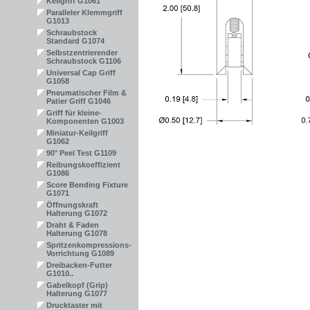
Keilgriff G1061
Paralleler Klemmgriff
G1013
Schraubstock
Standard G1074
Selbstzentrierender
Schraubstock G1106
Universal Cap Griff
G1058
Pneumatischer Film &
Patier Griff G1046
Griff für kleine-
Komponenten G1003
Miniatur-Keilgriff
G1062
90° Peel Test G1109
Reibungskoeffizient
G1086
Score Bending Fixture
G1071
Öffnungskraft
Halterung G1072
Draht & Faden
Halterung G1078
Spritzenkompressions-
Vorrichtung G1089
Dreibacken-Futter
G1010..
Gabelkopf (Grip)
Halterung G1077
Drucktaster mit