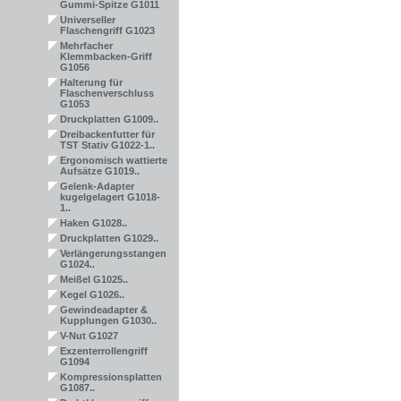
Gummi-Spitze G1011
Universeller
Flaschengriff G1023
Mehrfacher
Klemmbacken-Griff
G1056
Halterung für
Flaschenverschluss
G1053
Druckplatten G1009..
Dreibackenfutter für
TST Stativ G1022-1..
Ergonomisch wattierte
Aufsätze G1019..
Gelenk-Adapter
kugelgelagert G1018-
1..
Haken G1028..
Druckplatten G1029..
Verlängerungsstangen
G1024..
Meißel G1025..
Kegel G1026..
Gewindeadapter &
Kupplungen G1030..
V-Nut G1027
Exzenterrollengriff
G1094
Kompressionsplatten
G1087..