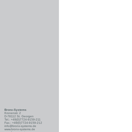
Bronx-Systems
Kronenstr. 2
D-78112 St. Georgen
Tel.: +49(0)7724-9159-211
Fax.: +49(0)7724-9159-212
info@bronx-systems.de
www.bronx-systems.de