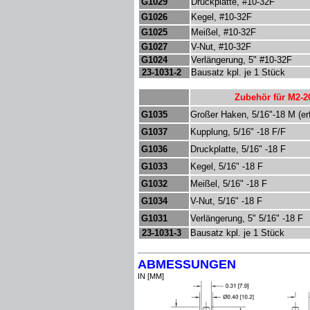
G
10
29
Druckplatte, #10-32F
G
10
26
Kegel, #10-32F
G
10
25
Meißel, #10-32F
G
10
27
V-Nut, #10-32F
G
10
24
Verlängerung, 5" #10-32F
23-1031-2
Bausatz kpl. je 1 Stück
Zubehör für M2-2
G
1035
Großer Haken, 5/16"-18 M (er
G
1037
Kupplung,
5/16" -18
F/F
G
1036
Druckplatte,
5/16" -18
F
G
1033
Kegel,
5/16" -18
F
G
1032
Meißel,
5/16" -18
F
G
1034
V-Nut,
5/16" -18
F
G
1031
Verlängerung, 5"
5/16" -18
F
23-1031-3
Bausatz kpl. je 1 Stück
ABMESSUNGEN
IN [MM]