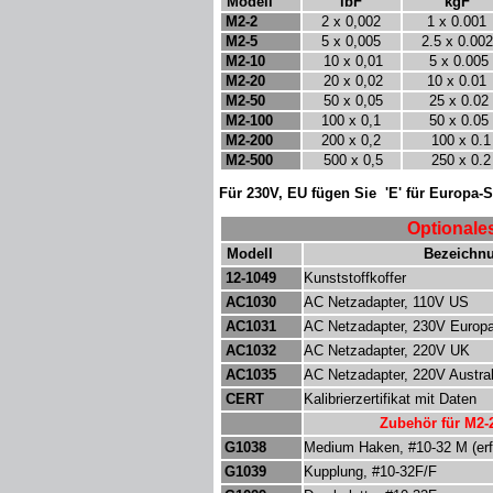
Modell
lbF
k
gF
M
2-2
2 x 0,002
1 x 0.001
M
2-5
5 x 0,005
2.5 x 0.002
M
2-10
10 x 0,01
5 x 0.005
M
2-20
20 x 0,02
10 x 0.01
M
2-50
50 x 0,05
25 x 0.02
M2-100
100 x 0,1
50 x 0.05
M2-200
200 x 0,2
100 x 0.1
M2-500
500 x 0,5
250 x 0.2
Für 230V, EU fügen Sie 'E' für Europa-S
Optionale
Modell
Bezeichn
12
-1049
Kunststoffkoffer
AC1030
AC Netzadapter, 110V US
AC103
1
AC Netzadapter, 230V Europ
AC103
2
AC Netzadapter, 220V UK
AC103
5
AC Netzadapter, 220V Austral
C
ERT
Kalibrierzertifikat mit Daten
Zubehör für M2-
G
1038
Medium Haken, #10-32 M (erf
G
103
9
Kupplung, #10-32F/F