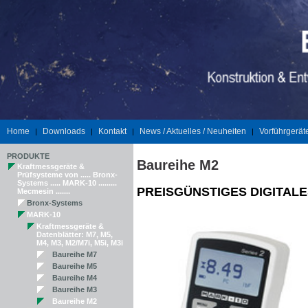
Home
Downloads
Kontakt
News / Aktuelles / Neuheiten
Vorführgerät
|
|
|
|
PRODUKTE
Baureihe M2
Kraftmessgeräte &
Prüfsysteme von ..... Bronx-
Systems ..... MARK-10 .........
PREISGÜNSTIGES DIGITAL
Mecmesin .......
Bronx-Systems
MARK-10
Kraftmessgeräte &
Datenblätter: M7, M5,
M4, M3, M2/M7i, M5i, M3i
Baureihe M7
Baureihe M5
Baureihe M4
Baureihe M3
Baureihe M2