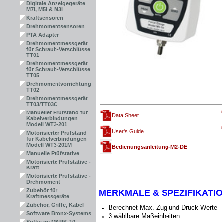
Digitale Anzeigegeräte
M7i, M5i & M3i
Kraftsensoren
Drehmomentsensoren
PTA Adapter
Drehmomentmessgerät
für Schraub-Verschlüsse
TT01
Drehmomentmessgerät
für Schraub-Verschlüsse
TT05
Drehmomentvorrichtung
TT02
Drehmomentmessgerät
TT03/TT03C
Manueller Prüfstand für
Data Sheet
Kabelverbindungen
Modell WT3-201
User's Guide
Motorisierter Prüfstand
für Kabelverbindungen
Modell WT3-201M
Bedienungsanleitung-M2-DE
Manuelle Prüfstative
Motorisierte Prüfstative -
Kraft
Motorisierte Prüfstative -
Drehmoment
Zubehör für
MERKMALE & SPEZIFIKATI
Kraftmessgeräte
Zubehör, Griffe, Kabel
Berechnet Max. Zug und Druck-Werte
Software Bronx-Systems
3 wählbare Maßeinheiten
Software MARK-10