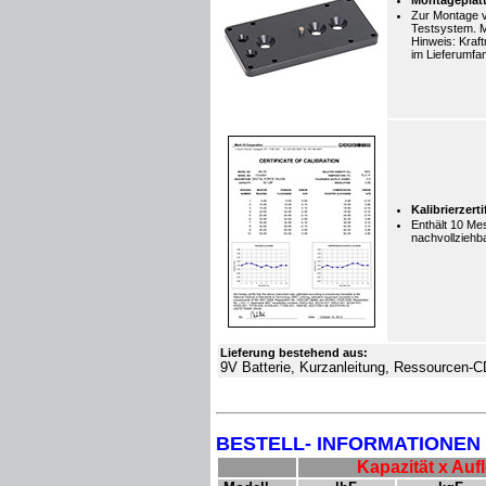
Montageplat
Zur Montage
Testsystem
.
M
Hinweis
: Kraf
im Lieferumfan
Kalibrierzerti
Enthält 10 Me
nachvollziehba
Lieferung bestehend aus:
9V Batterie, Kurzanleitung, Ressourcen-C
BESTELL- INFORMATIONEN
Kapazität x
Auf