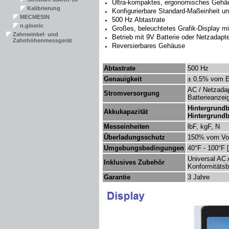
Ultra-kompaktes, ergonomisches Gehä
Kalibrierung
Konfigurierbare Standard-Maßeinheit 
MECMESIN
500 Hz Abtastrate
n.gineric
Großes, beleuchtetes Grafik-Display mi
Zahnwinkel- und
Betrieb mit 9V Batterie oder Netzadapt
Zahnhöhenmessgerät
Reversierbares Gehäuse
Abtastrate
500 Hz
Genauigkeit
± 0,
5
% vom En
AC / Netzadap
Stromversorgung
Batterieanzei
Hintergrundb
Akkukapazität
Hintergrundb
Messeinheiten
lbF,
kg
F, N
Überladungsschutz
150% vom Vol
Umgebungsbedingungen
40°F - 100°F 
Universal AC 
Inklusives Zubehör
Konformitäts
Garantie
3 Jahre