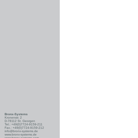
Bronx-Systems
Kronenstr. 2
D-78112 St. Georgen
Tel.: +49(0)7724-9159-211
Fax.: +49(0)7724-9159-212
info@bronx-systems.de
www.bronx-systems.de
www.bronx-systems.com